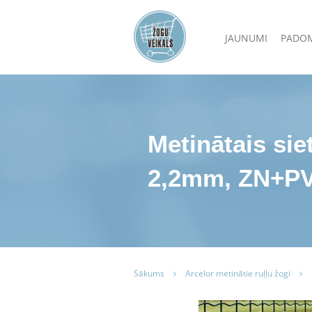
JAUNUMI
PADO
Metinātais si
2,2mm, ZN+P
Sākums
Arcelor metinātie ruļļu žogi