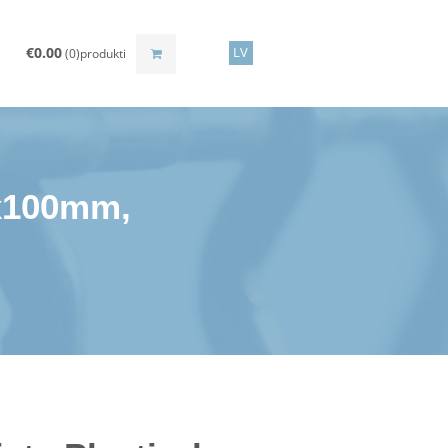
€
0.00
LV
(0)produkti
0x100mm,