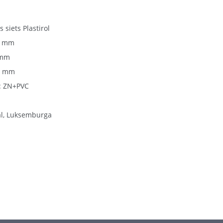
 siets Plastirol
0 mm
 mm
.2 mm
s: ZN+PVC
tal, Luksemburga