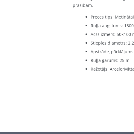
prasībām.
Preces tips: Metinātais
Ruļļa augstums: 150
Acss izmērs: 50×100
Stieples diametrs: 2
Apstrāde, pārklājum
Ruļļa garums: 25 m
Ražotājs: ArcelorMit