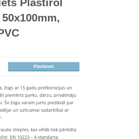
ets Plastirol
 50x100mm,
+PVC
Pievienot
s, žogs ar 15 gadu pretkorozijas un
āli piemērts parku, dārzu, privātmāju
i. Šo žogu varam jums piedāvāt par
gadējai un uzticamai sadarbībai ar
r.
rauda stieples, kas vēlāk tiek pārklāta
bilst EN 10223 – 4 standarta