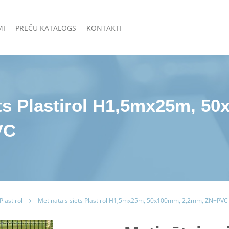
MI
PREČU KATALOGS
KONTAKTI
ets Plastirol H1,5mx25m, 5
VC
Plastirol
Metinātais siets Plastirol H1,5mx25m, 50x100mm, 2,2mm, ZN+PVC