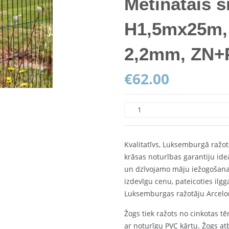
Metinātais si
H1,5mx25m,
2,2mm, ZN
€
62.00
Kvalitatīvs, Luksemburgā ražot
krāsas noturības garantiju ide
un dzīvojamo māju iežogošana
izdevīgu cenu, pateicoties ilg
Luksemburgas ražotāju Arcelo
Žogs tiek ražots no cinkotas tē
ar noturīgu PVC kārtu. Žogs at