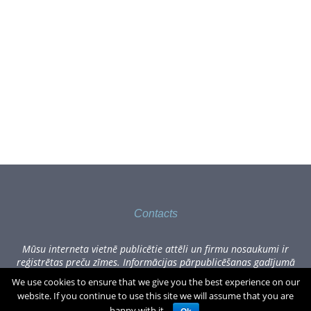
Contacts
Mūsu interneta vietnē publicētie attēli un firmu nosaukumi ir
reģistrētas preču zīmes. Informācijas pārpublicēšanas gadījumā
lūdzam sazināties, rakstot uz office[at]zogufabrika.lv.
We use cookies to ensure that we give you the best experience on our
website. If you continue to use this site we will assume that you are
Visas cenas norādītas Eiro, tajā skaitā PVN.
€
0.00
(0)produkti
happy with it.