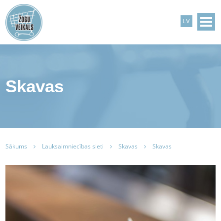
LV
Skavas
Sākums
Lauksaimniecības sieti
Skavas
Skavas