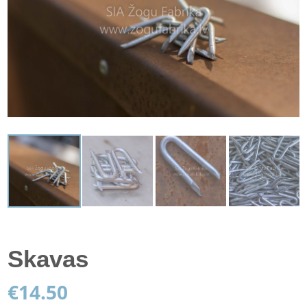
Skavas
€
14.50