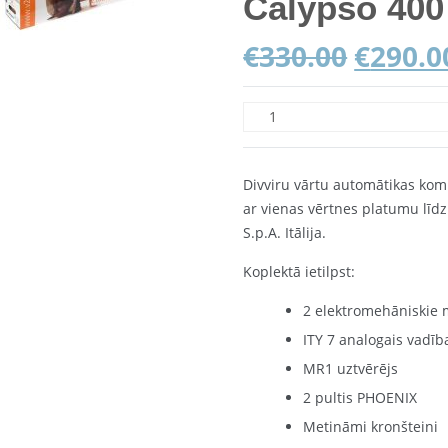
Calypso 400
€
330.00
€
290.0
Divviru vārtu automātikas kom
ar vienas vērtnes platumu līdz
S.p.A. Itālija.
Koplektā ietilpst:
2 elektromehāniskie 
ITY 7 analogais vadīb
MR1 uztvērējs
2 pultis PHOENIX
Metināmi kronšteini