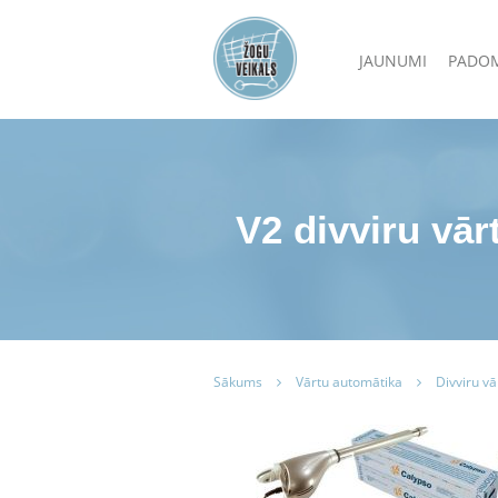
JAUNUMI
PADO
V2 divviru vār
Sākums
Vārtu automātika
Divviru v