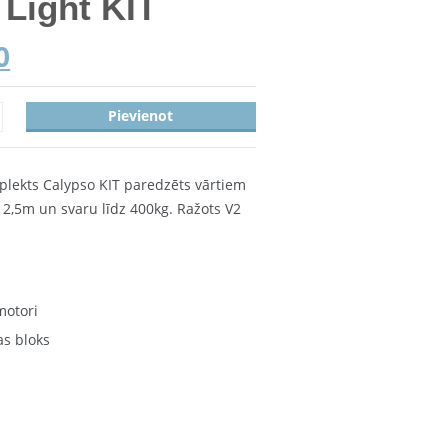
 Light KIT
0
Pievienot
plekts Calypso KIT paredzēts vārtiem
 2,5m un svaru līdz 400kg. Ražots V2
motori
as bloks