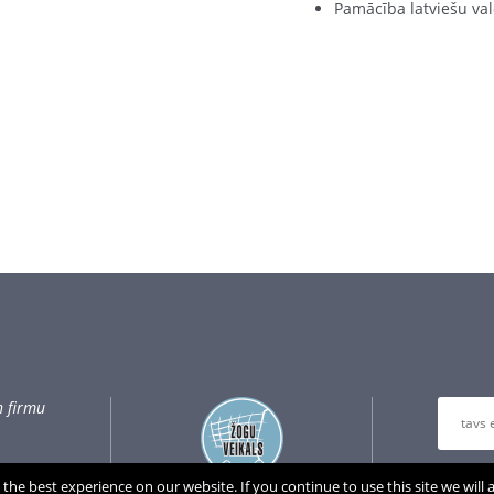
Pamācība latviešu va
n firmu
Atstāji
the best experience on our website. If you continue to use this site we will