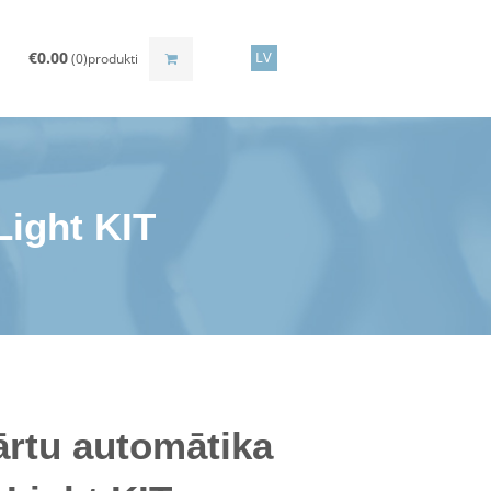
€
0.00
LV
(0)produkti
Light KIT
ārtu automātika