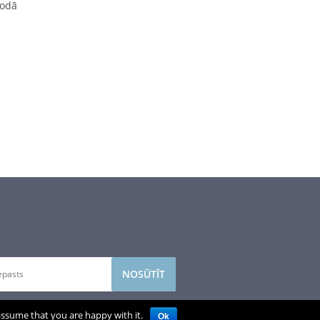
lodā
et savu e-pasta adresi, lai saņemtu
 assume that you are happy with it.
Ok