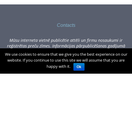
Contacts
Mūsu interneta vietnē publicētie attēli un firmu nosaukumi ir
reģistrētas preču zīmes. Informācijas pārpublicēšanas gadījumā
lūdzam sazināties, rakstot uz office[at]zogufabrika.lv.
We use cookies to ensure that we give you the best experience on our
website. If you continue to use this site we will assume that you are
Visas cenas norādītas Eiro, tajā skaitā PVN.
€
0.00
(0)produkti
happy with it.
Ok