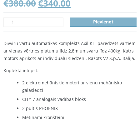
€
380.00
€
340.00
Pievienot
Divviru vārtu automātikas komplekts Axil KIT paredzēts vārtiem
ar vienas vērtnes platumu līdz 2,8m un svaru līdz 400kg. Katrs
motors aprīkots ar individuālu slēdzeni. Ražots V2 S.p.A. Itālija.
Koplektā ietilpst:
2 elektromehāniskie motori ar vienu mehānisko
galaslēdzi
CITY 7 analogais vadības bloks
2 pultis PHOENIX
Metināmi kronšteini