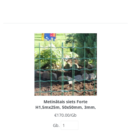
Metinātais siets Forte
H1,5mx25m, 50x50mm, 3mm,
ZN+PVC
€
170.00
/Gb
Gb.