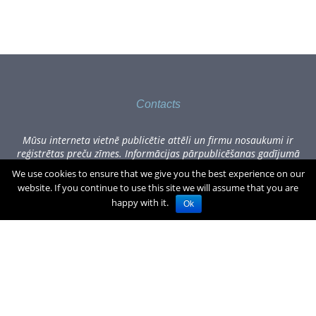
Contacts
Mūsu interneta vietnē publicētie attēli un firmu nosaukumi ir
reģistrētas preču zīmes. Informācijas pārpublicēšanas gadījumā
lūdzam sazināties, rakstot uz office[at]zogufabrika.lv.
We use cookies to ensure that we give you the best experience on our
website. If you continue to use this site we will assume that you are
Visas cenas norādītas Eiro, tajā skaitā PVN.
€
0.00
(0)produkti
happy with it.
Ok