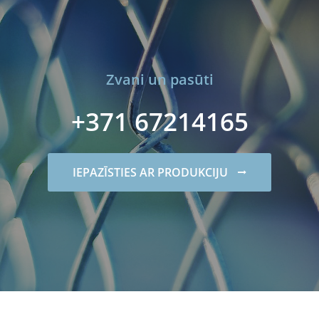
Zvani un pasūti
+371 67214165
IEPAZĪSTIES AR PRODUKCIJU