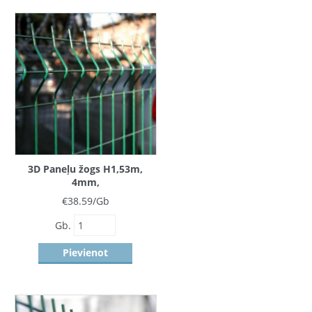
3D Paneļu žogs H1,53m,
4mm,
ZN+RAL6005/7016/8017
€
38.59
/Gb
STRONG
Gb.
Pievienot