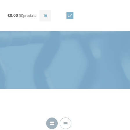
€
0.00
LV
(0)produkti