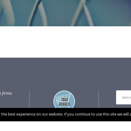
n firmu
Atstāji
the best experience on our website. If you continue to use this site we will
jaunum
pusēm u
VN.