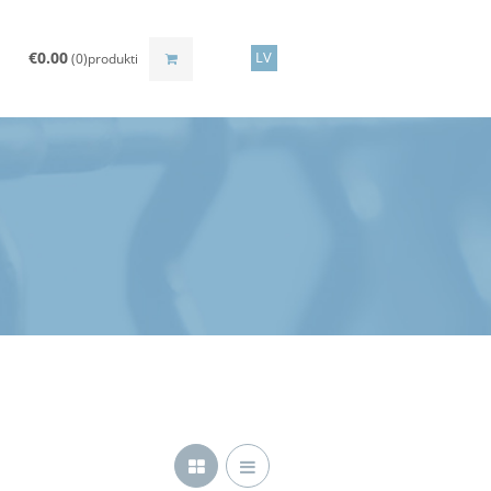
€
0.00
LV
(0)produkti