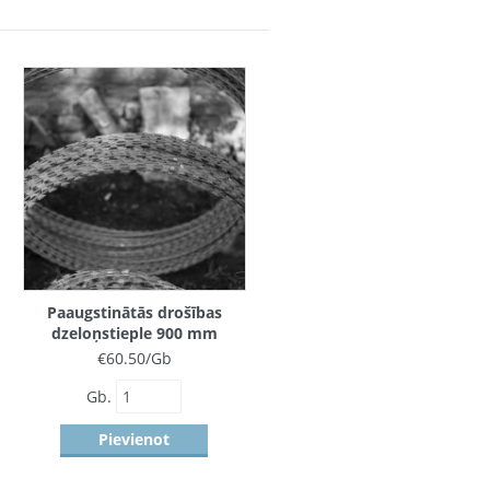
Paaugstinātās drošības
dzeloņstieple 900 mm
€
60.50
/Gb
Gb.
Pievienot