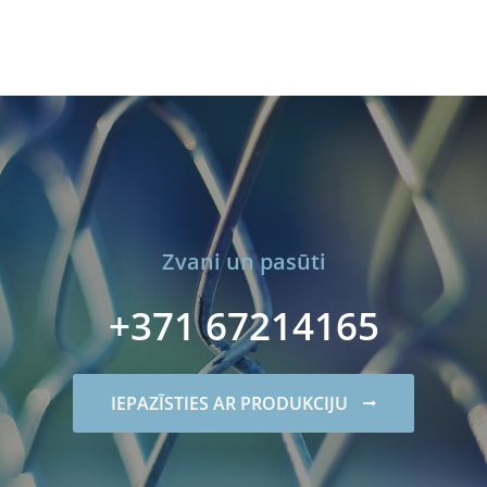
Zvani un pasūti
+371 67214165
IEPAZĪSTIES AR PRODUKCIJU