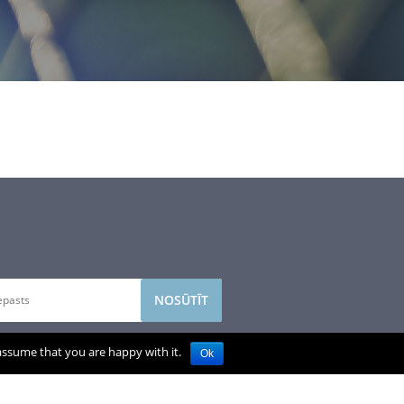
et savu e-pasta adresi, lai saņemtu
 assume that you are happy with it.
Ok
us. Apsolām to neatdot trešajām
n izmantot to saziņai ar jums.