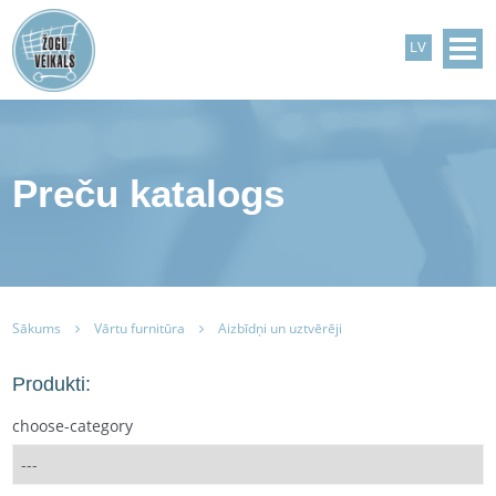
LV
Preču katalogs
Sākums
Vārtu furnitūra
Aizbīdņi un uztvērēji
Produkti:
choose-category