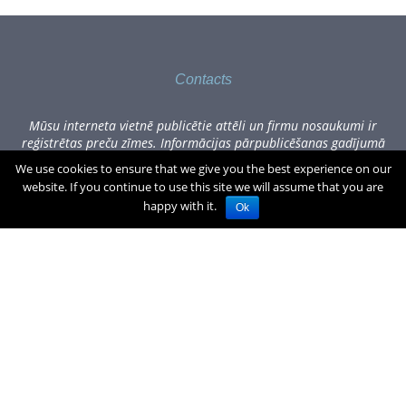
Contacts
Mūsu interneta vietnē publicētie attēli un firmu nosaukumi ir
reģistrētas preču zīmes. Informācijas pārpublicēšanas gadījumā
lūdzam sazināties, rakstot uz office[at]zogufabrika.lv.
We use cookies to ensure that we give you the best experience on our
website. If you continue to use this site we will assume that you are
Visas cenas norādītas Eiro, tajā skaitā PVN.
€
0.00
(0)produkti
happy with it.
Ok