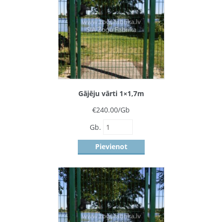
Gājēju vārti 1×1,7m
€
240.00
/Gb
Gb.
Pievienot