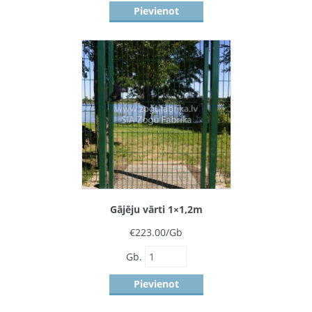
Pievienot
Gājēju vārti 1×1,2m
€
223.00
/Gb
Gb.
Pievienot