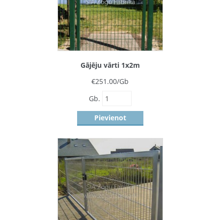
Gājēju vārti 1x2m
€
251.00
/Gb
Gb.
Pievienot