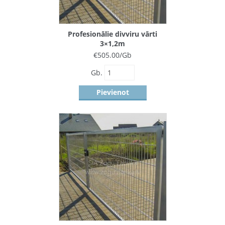
Profesionālie divviru vārti
3×1,2m
€
505.00
/Gb
Gb.
Pievienot