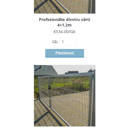
Profesionālie divviru vārti
4×1,2m
€
534.00
/Gb
Gb.
Pievienot