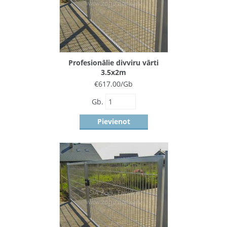
Profesionālie divviru vārti
3.5x2m
€
617.00
/Gb
Gb.
Pievienot