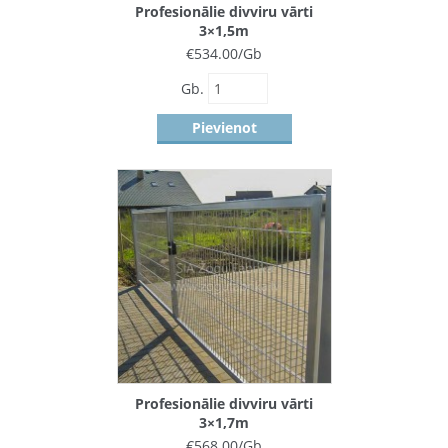
Profesionālie divviru vārti
3×1,5m
€
534.00
/Gb
Gb.
Pievienot
Profesionālie divviru vārti
3×1,7m
€
568.00
/Gb