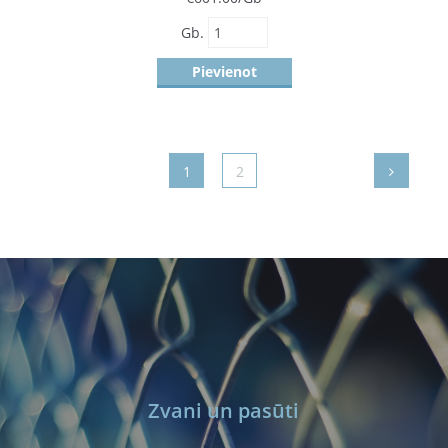
Gb.
Pievienot
1
2
Zvani un pasūti