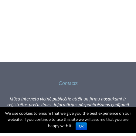
Contacts
Mūsu interneta vietnē publicētie attēli un firmu nosaukumi ir
reģistrētas preču zīmes. Informācijas pārpublicēšanas gadījumā
lūdzam sazināties, rakstot uz office[at]zogufabrika.lv.
We use cookies to ensure that we give you the best experience on our
website. If you continue to use this site we will assume that you are
Visas cenas norādītas Eiro, tajā skaitā PVN.
€
0.00
(0)produkti
happy with it.
Ok