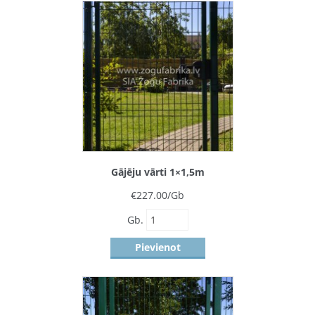
Gājēju vārti 1×1,5m
€
227.00
/Gb
Gb.
Pievienot