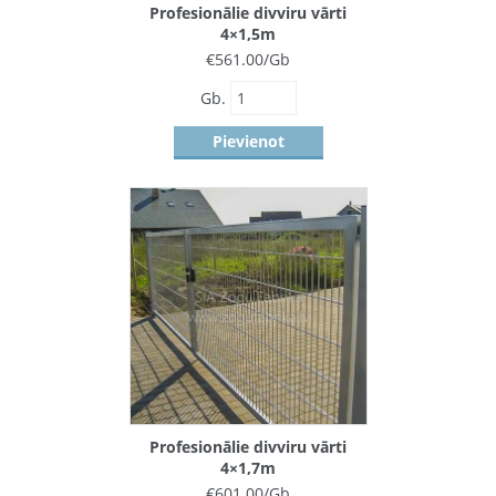
Profesionālie divviru vārti
4×1,5m
€
561.00
/Gb
Gb.
Pievienot
Profesionālie divviru vārti
4×1,7m
€
601.00
/Gb