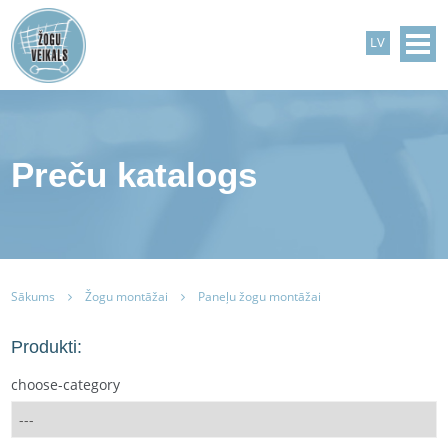
LV
Preču katalogs
Sākums
Žogu montāžai
Paneļu žogu montāžai
Produkti:
choose-category