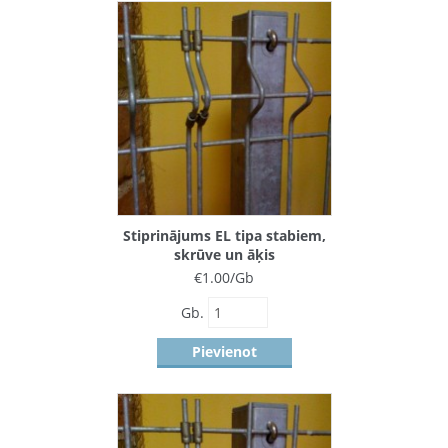
Stiprinājums EL tipa stabiem,
skrūve un āķis
€
1.00
/Gb
Gb.
Pievienot