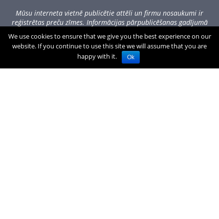
Mūsu interneta vietnē publicētie attēli un firmu nosaukumi ir
reģistrētas preču zīmes. Informācijas pārpublicēšanas gadījumā
lūdzam sazināties, rakstot uz office[at]zogufabrika.lv.
We use cookies to ensure that we give you the best experience on our
website. If you continue to use this site we will assume that you are
Visas cenas norādītas Eiro, tajā skaitā PVN.
€
0.00
(0)produkti
happy with it.
Ok
Atstājiet savu e-pasta adresi, lai saņemtu jaunumus. Apsolām to
neatdot trešajām pusēm un izmantot to saziņai ar jums.