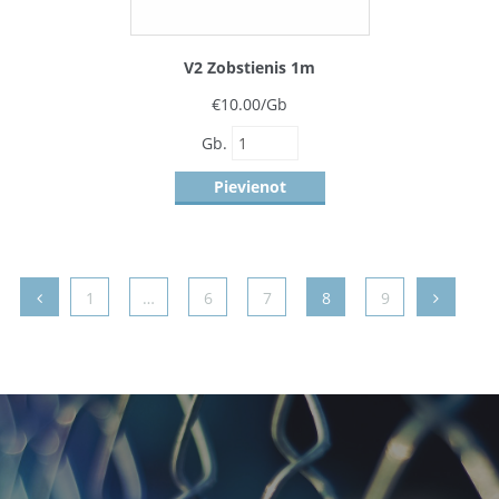
V2 Zobstienis 1m
€
10.00
/Gb
Gb.
Pievienot
1
…
6
7
8
9