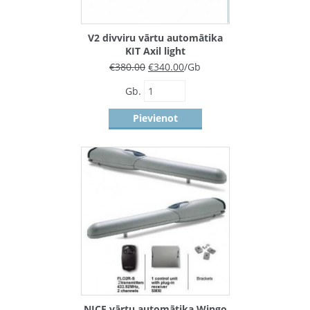
V2 divviru vārtu automātika
KIT Axil light
€
380.00
€
340.00
/Gb
Gb.
Pievienot
NICE vārtu automātika Wingo