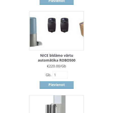
Pievienot
NICE bīdāmo vārtu
automātika ROBO500
€
220.00
/Gb
Gb.
Pievienot