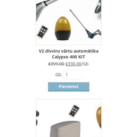
V2 divviru vārtu automātika
Calypso 400 KIT
€
399.00
€
330.00
/Gb
Gb.
Pievienot