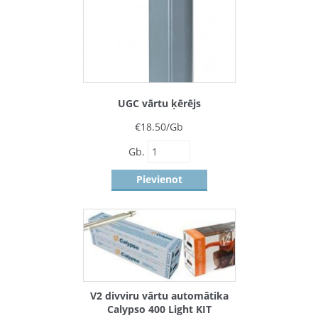
UGC vārtu ķērējs
€
18.50
/Gb
Gb.
Pievienot
V2 divviru vārtu automātika
Calypso 400 Light KIT