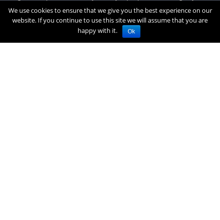
lūdzam sazināties, rakstot uz office[at]zogufabrika.lv.
We use cookies to ensure that we give you the best experience on our
website. If you continue to use this site we will assume that you are
Visas cenas norādītas Eiro, tajā skaitā PVN.
€
0.00
(0)produkti
happy with it.
Ok
Atstājiet savu e-pasta adresi, lai saņemtu jaunumus. Apsolām to
neatdot trešajām pusēm un izmantot to saziņai ar jums.