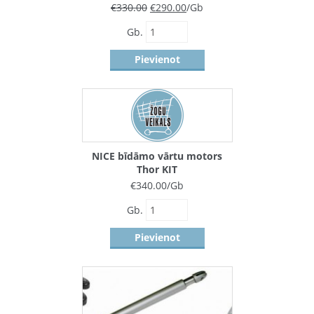
€
330.00
€
290.00
/Gb
Gb.
Pievienot
NICE bīdāmo vārtu motors
Thor KIT
€
340.00
/Gb
Gb.
Pievienot