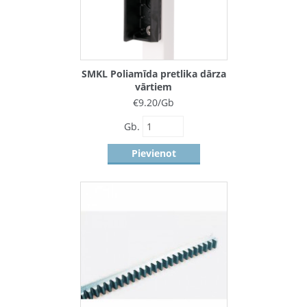
SMKL Poliamīda pretlika dārza
vārtiem
€
9.20
/Gb
Gb.
Pievienot