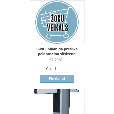
SWK Poliamīda pretlika
peldbaseina slēdzenei
€
7.70
/Gb
Gb.
Pievienot